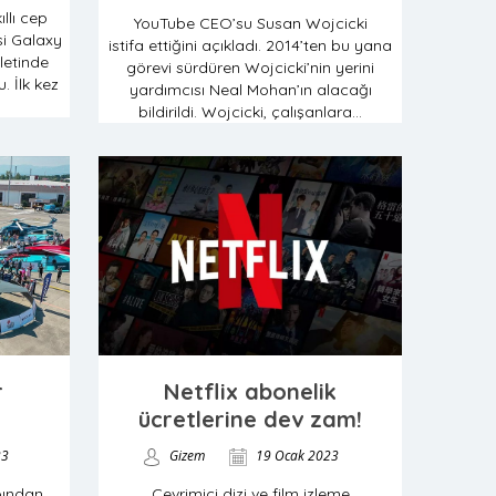
llı cep
YouTube CEO’su Susan Wojcicki
isi Galaxy
istifa ettiğini açıkladı. 2014’ten bu yana
letinde
görevi sürdüren Wojcicki’nin yerini
. İlk kez
yardımcısı Neal Mohan’ın alacağı
bildirildi. Wojcicki, çalışanlara...
r
Netflix abonelik
ücretlerine dev zam!
23
Gizem
19 Ocak 2023
bından
Çevrimiçi dizi ve film izleme