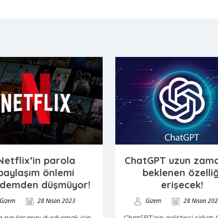
Netflix’in parola
ChatGPT uzun zama
paylaşım önlemi
beklenen özelliğ
demden düşmüyor!
erişecek!
Gizem
28 Nisan 2023
Gizem
28 Nisan 20
a paylaşımını durdurmak için
ChatGPT’nin geliştirici şirketi