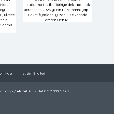
 Mart
platformu Netflix, Türkiye'deki abonelik
eyi
ücretlerine 2023 yılının ilk zammını yaptı.
R, ülkece
Paket fiyatlarını yüzde 40 civarında
tinin
artıran Netflix...
ılarımız
olitikası
İletişim Bilgileri
 Çankaya / ANKARA
Tel 0312 999 53 01