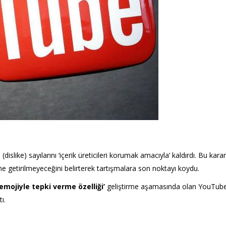
like) sayılarını ‘içerik üreticileri korumak amacıyla’ kaldırdı. Bu karar
ine getirilmeyeceğini belirterek tartışmalara son noktayı koydu.
emojiyle tepki verme özelliği’
geliştirme aşamasında olan YouTub
ı.