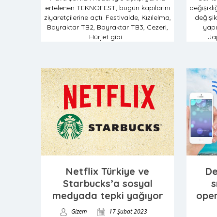
ertelenen TEKNOFEST, bugün kapılarını
değişikl
ziyaretçilerine açtı. Festivalde, Kızılelma,
değişik
Bayraktar TB2, Bayraktar TB3, Cezeri,
yapı
Hürjet gibi...
Ja
Netflix Türkiye ve
De
Starbucks’a sosyal
s
medyada tepki yağıyor
oper
Gizem
17 Şubat 2023