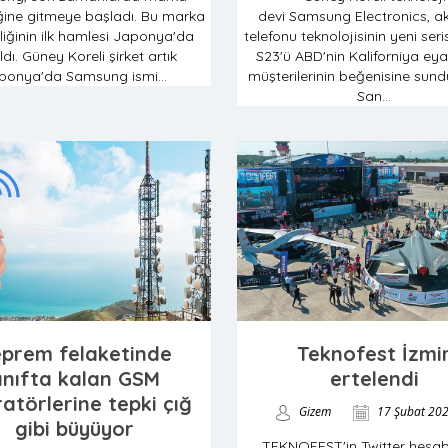
iğine gitmeye başladı. Bu marka
devi Samsung Electronics, akı
liğinin ilk hamlesi Japonya'da
telefonu teknolojisinin yeni ser
ldı. Güney Koreli şirket artık
S23'ü ABD'nin Kaliforniya eya
ponya'da Samsung ismi...
müşterilerinin beğenisine sundu
San...
prem felaketinde
Teknofest İzmi
ınıfta kalan GSM
ertelendi
atörlerine tepki çığ
Gizem
17 Şubat 20
gibi büyüyor
TEKNOFEST'in Twitter hesa