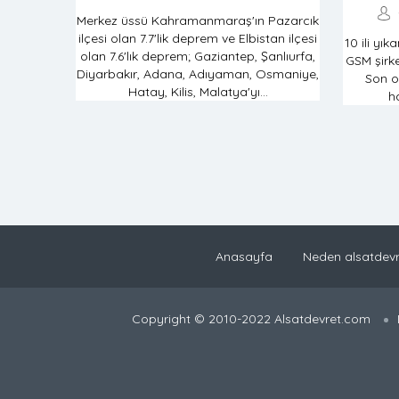
Merkez üssü Kahramanmaraş'ın Pazarcık
ilçesi olan 7.7'lik deprem ve Elbistan ilçesi
10 ili yı
olan 7.6'lık deprem; Gaziantep, Şanlıurfa,
GSM şirke
Diyarbakır, Adana, Adıyaman, Osmaniye,
Son o
Hatay, Kilis, Malatya'yı...
ha
Anasayfa
Neden alsatdevr
Copyright © 2010-2022 Alsatdevret.com