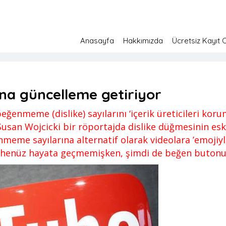
Anasayfa
Hakkımızda
Ücretsiz Kayıt 
üncelleme getiriyor
zem
Yorum yapılmamış
26 Nisan 2022
a güncelleme getiriyor
enmeme (dislike) sayılarını ‘içerik üreticileri koru
 Susan Wojcicki bir röportajda dislike düğmesinin esk
eme sayılarına alternatif olarak videolara ’emojiyle
 henüz hayata geçmemişken, şimdi de beğen butonu