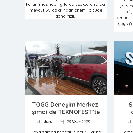
kullanılmasından yıllarca uzakta olsa da,
çalışma
mevcut 5G ağlarından önemli ölçüde
düş
daha hızlı...
grubu Ka
çeyreği
TOGG Deneyim Merkezi
S
şimdi de TEKNOFEST’te
Gizem
28 Nisan 2023
Hava şartları nedeniyle açılışı yarına
Sams