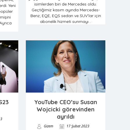
isimlerden biri de Mercedes oldu.
erdi. Yeni
Geçtiğimiz kasım ayında Mercedes-
popüler
Benz; EQE, EQS sedan ve SUV’lar için
işini
abonelik hizmeti sunmayı...
Ayrıca
S23
YouTube CEO’su Susan
Wojcicki görevinden
ayrıldı
23
Gizem
17 Şubat 2023