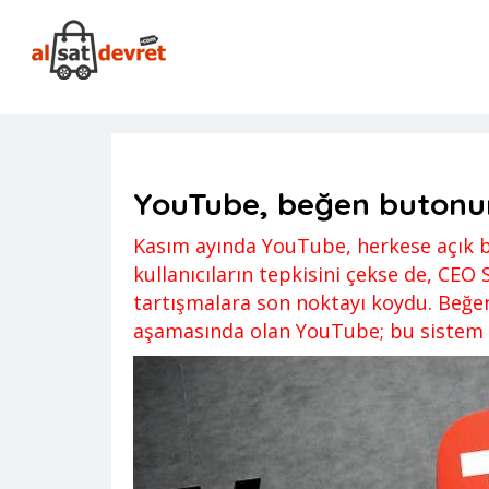
Anasayfa
10-Popüler Site
YouTube, beğen butonuna g
10-Popüler Site
,
Genel
,
Haber
,
News
Gi
YouTube, beğen butonun
Kasım ayında YouTube, herkese açık beğ
kullanıcıların tepkisini çekse de, CEO
tartışmalara son noktayı koydu. Beğenm
aşamasında olan YouTube; bu sistem