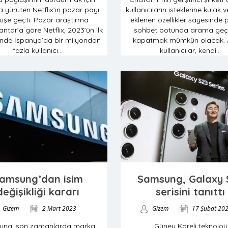
 yürüten Netflix’in pazar payı
kullanıcıların isteklerine kulak v
üşe geçti. Pazar araştırma
eklenen özellikler sayesinde 
ntar’a göre Netflix, 2023’ün ilk
sohbet botunda arama geçm
nde İspanya’da bir milyondan
kapatmak mümkün olacak. 
fazla kullanıcı...
kullanıcılar, kendi...
amsung’dan isim
Samsung, Galaxy 
değişikliği kararı
serisini tanıttı
Gizem
2 Mart 2023
Gizem
17 Şubat 20
ung, son zamanlarda marka
Güney Koreli teknoloji