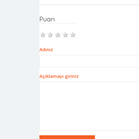
Puan
1 star
2 stars
3 stars
4 stars
5 stars
Adınız
Açıklamayı giriniz