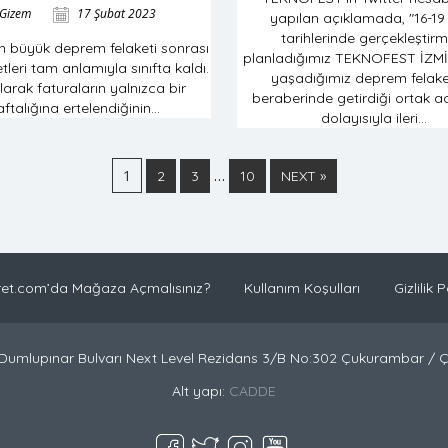
Gizem
17 Şubat 2023
yapılan açıklamada, "16-19
tarihlerinde gerçekleştirm
kan büyük deprem felaketi sonrası
planladığımız TEKNOFEST İZMİ
tleri tam anlamıyla sınıfta kaldı.
yaşadığımız deprem felake
larak faturaların yalnızca bir
beraberinde getirdiği ortak ac
ftalığına ertelendiğinin...
dolayısıyla ileri...
1
…
2
3
10
NEXT »
et.com’da Mağaza Açmalısınız?
Kullanım Koşulları
Gizlilik P
Dumlupınar Bulvarı Next Level Rezidans 3/B No:302 Çukurambar /
Alt yapı:
CADDE