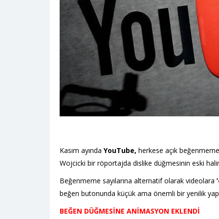
Kasım ayında
YouTube,
herkese açık beğenmeme (dis
Wojcicki bir röportajda dislike düğmesinin eski hal
Beğenmeme sayılarına alternatif olarak videolara
’
beğen butonunda küçük ama önemli bir yenilik yapt
BEĞEN DÜĞMESİNE ANİMASYON EKLENDİ