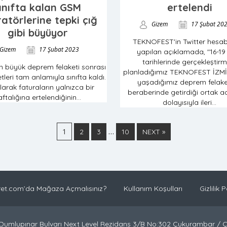
ınıfta kalan GSM
ertelendi
atörlerine tepki çığ
Gizem
17 Şubat 20
gibi büyüyor
TEKNOFEST'in Twitter hesa
Gizem
17 Şubat 2023
yapılan açıklamada, "16-19
tarihlerinde gerçekleştirm
kan büyük deprem felaketi sonrası
planladığımız TEKNOFEST İZMİ
tleri tam anlamıyla sınıfta kaldı.
yaşadığımız deprem felake
larak faturaların yalnızca bir
beraberinde getirdiği ortak ac
ftalığına ertelendiğinin...
dolayısıyla ileri...
1
…
2
3
10
NEXT »
et.com’da Mağaza Açmalısınız?
Kullanım Koşulları
Gizlilik P
Dumlupınar Bulvarı Next Level Rezidans 3/B No:302 Çukurambar /