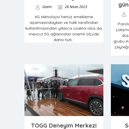
gün
Gizem
28 Nisan 2023
6G teknolojisi henüz emekleme
aşamasındayken ve halk tarafından
Parol
kullanılmasından yıllarca uzakta olsa da,
çalışma
mevcut 5G ağlarından önemli ölçüde
düş
daha hızlı...
grubu Ka
çeyreği
TOGG Deneyim Merkezi
S