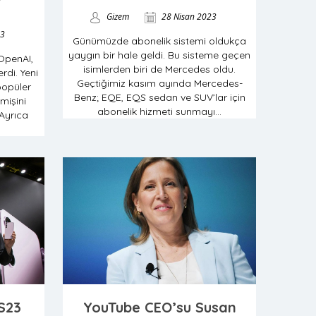
Gizem
28 Nisan 2023
23
Günümüzde abonelik sistemi oldukça
yaygın bir hale geldi. Bu sisteme geçen
 OpenAI,
isimlerden biri de Mercedes oldu.
erdi. Yeni
Geçtiğimiz kasım ayında Mercedes-
popüler
Benz; EQE, EQS sedan ve SUV’lar için
işini
abonelik hizmeti sunmayı...
Ayrıca
S23
YouTube CEO’su Susan