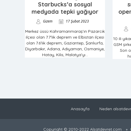
Starbucks’a sosyal
s
medyada tepki yağıyor
oper
Gizem
17 Şubat 2023
Merkez üssü Kahramanmaraş'ın Pazarcık
ilçesi olan 7.7'lik deprem ve Elbistan ilçesi
10 ili yı
olan 7.6'lık deprem; Gaziantep, Şanlıurfa,
GSM şirke
Diyarbakır, Adana, Adıyaman, Osmaniye,
Son o
Hatay, Kilis, Malatya'yı...
ha
Anasayfa
Neden alsatdevr
Copyright © 2010-2022 Alsatdevret.com