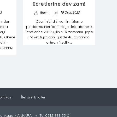
ücretlerine dev zam!
23
Gizem
19 Ocak 2023
bından
Çevrimiçi dizi ve film izleme
 Mart
platformu Netflix, Türkiye'deki abonelik
eyi
ücretlerine 2023 yılının ilk zammını yaptı.
R, ülkece
Paket fiyatlarını yüzde 40 civarında
tinin
artıran Netflix...
ılarımız
olitikası
İletişim Bilgileri
 Çankaya / ANKARA
Tel 0312 999 53 01