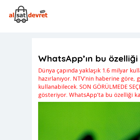
Anasayfa
Genel
WhatsApp’ın bu özelliği çok konuşula
Genel
,
Haber
,
News
Gizem
Yorum
WhatsApp’ın bu özelliği
Dünya çapında yaklaşık 1.6 milyar ku
hazırlanıyor. NTV’nin haberine göre, gü
kullanabilecek. SON GÖRÜLMEDE SEÇEN
gösteriyor. WhatsApp’ta bu özelliği 