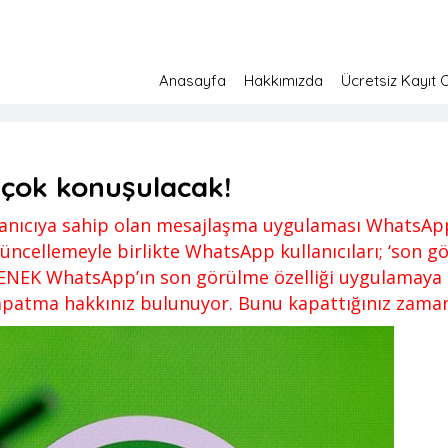
Anasayfa
Hakkımızda
Ücretsiz Kayıt 
cak!
 yapılmamış
19 Nisan 2022
 çok konuşulacak!
llanıcıya sahip olan mesajlaşma uygulaması WhatsApp
ncellemeyle birlikte WhatsApp kullanıcıları; ‘son görü
EK WhatsApp’ın son görülme özelliği uygulamaya e
kapatma hakkınız bulunuyor. Bunu kapattığınız zaman