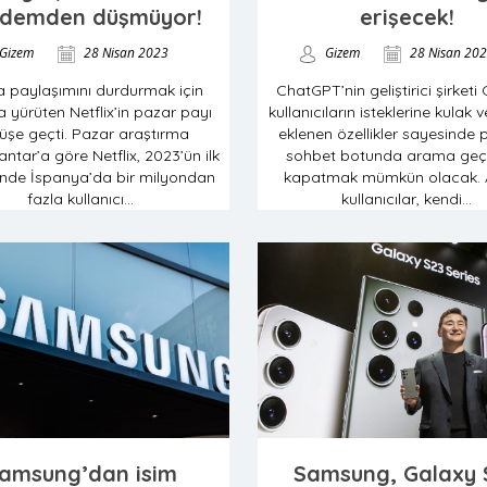
demden düşmüyor!
erişecek!
Gizem
28 Nisan 2023
Gizem
28 Nisan 20
a paylaşımını durdurmak için
ChatGPT’nin geliştirici şirketi
 yürüten Netflix’in pazar payı
kullanıcıların isteklerine kulak v
üşe geçti. Pazar araştırma
eklenen özellikler sayesinde 
ntar’a göre Netflix, 2023’ün ilk
sohbet botunda arama geçm
nde İspanya’da bir milyondan
kapatmak mümkün olacak. 
fazla kullanıcı...
kullanıcılar, kendi...
amsung’dan isim
Samsung, Galaxy 