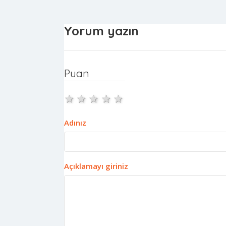
Yorum yazın
Puan
1 star
2 stars
3 stars
4 stars
5 stars
Adınız
Açıklamayı giriniz