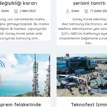
değişikliği kararı
serisini tanıttı
Gizem
2 Mart 2023
Gizem
17 Şubat 20
ung, son zamanlarda marka
Güney Koreli teknoloji
iğine gitmeye başladı. Bu marka
devi Samsung Electronics, akı
liğinin ilk hamlesi Japonya'da
telefonu teknolojisinin yeni ser
ldı. Güney Koreli şirket artık
S23'ü ABD'nin Kaliforniya eya
ponya'da Samsung ismi...
müşterilerinin beğenisine sundu
San...
prem felaketinde
Teknofest İzmi