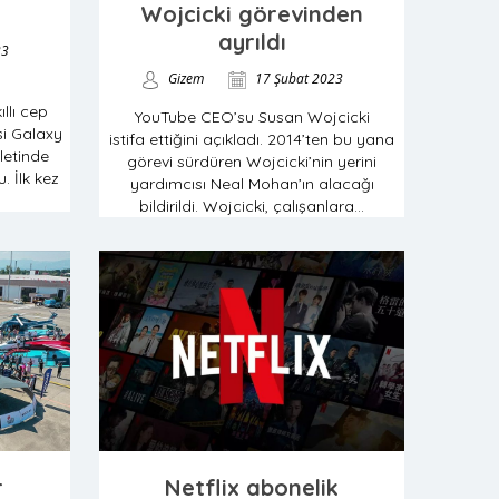
Wojcicki görevinden
ayrıldı
23
Gizem
17 Şubat 2023
llı cep
YouTube CEO’su Susan Wojcicki
isi Galaxy
istifa ettiğini açıkladı. 2014’ten bu yana
letinde
görevi sürdüren Wojcicki’nin yerini
. İlk kez
yardımcısı Neal Mohan’ın alacağı
bildirildi. Wojcicki, çalışanlara...
r
Netflix abonelik