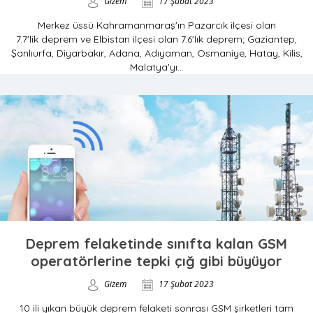
Gizem
17 Şubat 2023
Merkez üssü Kahramanmaraş'ın Pazarcık ilçesi olan
7.7'lik deprem ve Elbistan ilçesi olan 7.6'lık deprem; Gaziantep,
Şanlıurfa, Diyarbakır, Adana, Adıyaman, Osmaniye, Hatay, Kilis,
Malatya'yı...
Deprem felaketinde sınıfta kalan GSM
operatörlerine tepki çığ gibi büyüyor
Gizem
17 Şubat 2023
10 ili yıkan büyük deprem felaketi sonrası GSM şirketleri tam