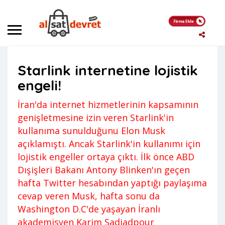
Anasayfa
Haber
Starlink internetine lojistik engeli!
Starlink internetine lojistik
Haber
,
News
Yigit
engeli!
Yorum yapılmamış
28 Eylül 2022
İran'da internet hizmetlerinin kapsamının
genişletmesine izin veren Starlink'in
kullanıma sunulduğunu Elon Musk
açıklamıştı. Ancak Starlink'in kullanımı için
lojistik engeller ortaya çıktı. İlk önce ABD
Dışişleri Bakanı Antony Blinken'ın geçen
hafta Twitter hesabından yaptığı paylaşıma
cevap veren Musk, hafta sonu da
Washington D.C'de yaşayan İranlı
akademisyen Karim Sadjadpour