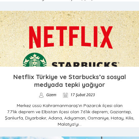
Netflix Türkiye ve Starbucks’a sosyal
medyada tepki yağıyor
Gizem
17 Şubat 2023
Merkez üssü Kahramanmaraş'ın Pazarcık ilçesi olan
7.7'lik deprem ve Elbistan ilçesi olan 7.6'lık deprem; Gaziantep,
Şanlıurfa, Diyarbakır, Adana, Adıyaman, Osmaniye, Hatay, Kilis,
Malatya'yı...