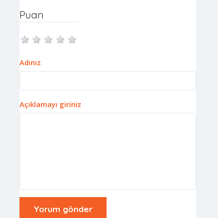
Puan
1 star
2 stars
3 stars
4 stars
5 stars
Adınız
Açıklamayı giriniz