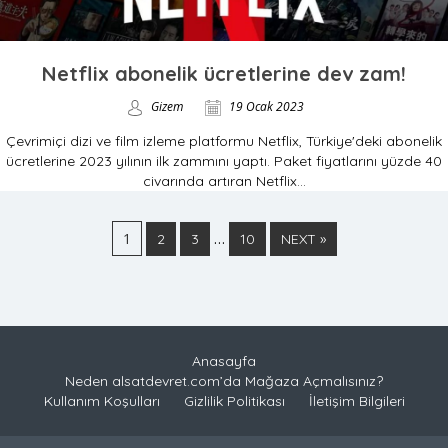
Netflix abonelik ücretlerine dev zam!
Gizem
19 Ocak 2023
Çevrimiçi dizi ve film izleme platformu Netflix, Türkiye'deki abonelik
ücretlerine 2023 yılının ilk zammını yaptı. Paket fiyatlarını yüzde 40
civarında artıran Netflix...
1
…
2
3
10
NEXT »
Anasayfa
Neden alsatdevret.com’da Mağaza Açmalısınız?
Kullanım Koşulları
Gizlilik Politikası
İletişim Bilgileri