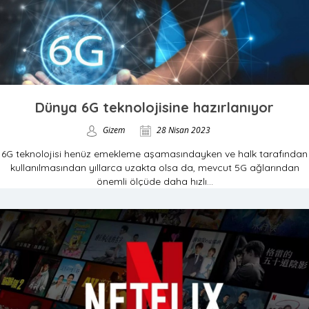
Dünya 6G teknolojisine hazırlanıyor
Gizem
28 Nisan 2023
6G teknolojisi henüz emekleme aşamasındayken ve halk tarafından
kullanılmasından yıllarca uzakta olsa da, mevcut 5G ağlarından
önemli ölçüde daha hızlı...