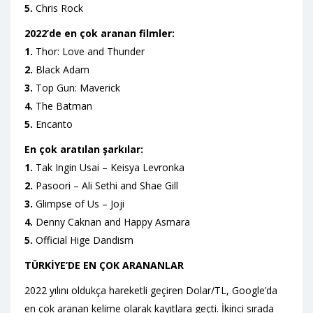
5.
Chris Rock
2022’de en çok aranan filmler:
1.
Thor: Love and Thunder
2.
Black Adam
3.
Top Gun: Maverick
4.
The Batman
5.
Encanto
En çok aratılan şarkılar:
1.
Tak Ingin Usai – Keisya Levronka
2.
Pasoori – Ali Sethi and Shae Gill
3.
Glimpse of Us – Joji
4.
Denny Caknan and Happy Asmara
5.
Official Hige Dandism
TÜRKİYE’DE EN ÇOK ARANANLAR
2022 yılını oldukça hareketli geçiren Dolar/TL, Google’da
en çok aranan kelime olarak kayıtlara geçti. İkinci sırada