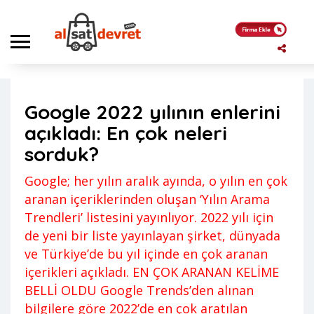
Anasayfa
Genel
Google 2022 yılının enlerini açıkladı: En çok neleri sorduk?
Google 2022 yılının enlerini
Genel
,
Haber
,
News
Gizem
açıkladı: En çok neleri
Yorum yapılmamış
15 Aralık 2022
sorduk?
Google; her yılın aralık ayında, o yılın en çok
aranan içeriklerinden oluşan ‘Yılın Arama
Trendleri’ listesini yayınlıyor. 2022 yılı için
de yeni bir liste yayınlayan şirket, dünyada
ve Türkiye’de bu yıl içinde en çok aranan
içerikleri açıkladı. EN ÇOK ARANAN KELİME
BELLİ OLDU Google Trends’den alınan
bilgilere göre 2022’de en çok aratılan