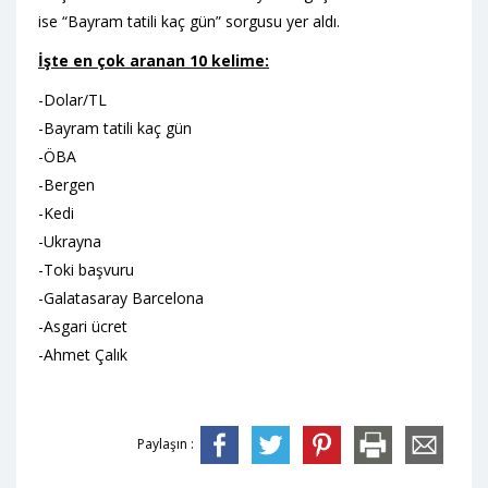
ise “Bayram tatili kaç gün” sorgusu yer aldı.
İşte en çok aranan 10 kelime:
-Dolar/TL
-Bayram tatili kaç gün
-ÖBA
-Bergen
-Kedi
-Ukrayna
-Toki başvuru
-Galatasaray Barcelona
-Asgari ücret
-Ahmet Çalık
Paylaşın :