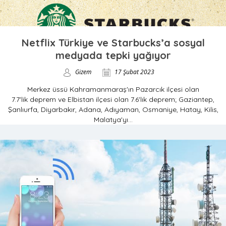
Netflix Türkiye ve Starbucks’a sosyal
medyada tepki yağıyor
Gizem
17 Şubat 2023
Merkez üssü Kahramanmaraş'ın Pazarcık ilçesi olan
7.7'lik deprem ve Elbistan ilçesi olan 7.6'lık deprem; Gaziantep,
Şanlıurfa, Diyarbakır, Adana, Adıyaman, Osmaniye, Hatay, Kilis,
Malatya'yı...