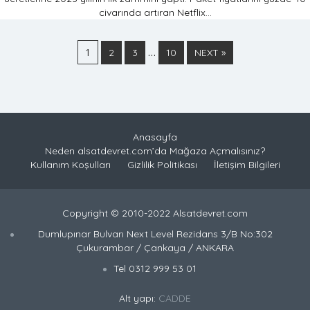
civarında artıran Netflix...
1
…
2
3
10
NEXT »
Anasayfa
Neden alsatdevret.com’da Mağaza Açmalısınız?
Kullanım Koşulları
Gizlilik Politikası
İletişim Bilgileri
Copyright © 2010-2022 Alsatdevret.com
Dumlupınar Bulvarı Next Level Rezidans 3/B No:302
Çukurambar / Çankaya / ANKARA
Tel 0312 999 53 01
Alt yapı:
CADDE