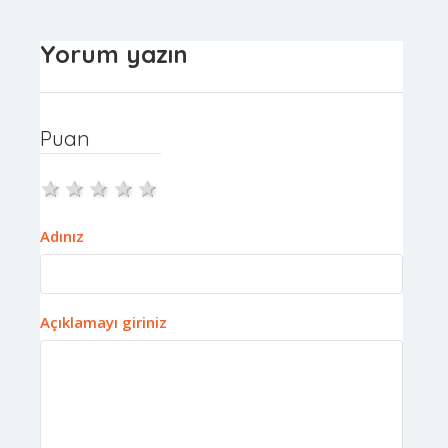
Yorum yazın
Puan
1 star
2 stars
3 stars
4 stars
5 stars
Adınız
Açıklamayı giriniz