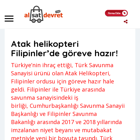
Anasayfa
Haber
Atak helikopteri Filipinler’de göreve hazır!
Atak helikopteri
Haber
,
News
Yigit
Filipinler’de göreve hazır!
Yorum yapılmamış
8 Nisan 2022
Türkiye’nin ihraç ettiği, Türk Savunma
Sanayisi ürünü olan Atak Helikopteri,
Filipinler ordusu için göreve hazır hale
geldi. Filipinler ile Türkiye arasında
savunma sanayisindeki iş
birliği, Cumhurbaşkanlığı Savunma Sanayii
Başkanlığı ve Filipinler Savunma
Bakanlığı arasında 2017 ve 2018 yıllarında
imzalanan niyet beyanı ve mutabakat
metniyle yeni bir boyuta taşındı. Türk