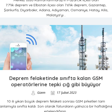
Merkez üssü Kahramanmaraş'ın Pazarcık ilçesi olan
7.7'lik deprem ve Elbistan ilçesi olan 7.6'lık deprem; Gaziantep,
Şanlıurfa, Diyarbakır, Adana, Adıyaman, Osmaniye, Hatay, Kilis,
Malatya'yı...
Deprem felaketinde sınıfta kalan GSM
operatörlerine tepki çığ gibi büyüyor
Gizem
17 Şubat 2023
10 ili yıkan büyük deprem felaketi sonrası GSM şirketleri tam
anlamıyla sınıfta kaldı. Son olarak faturaların yalnızca bir haftalığın
ertelendiğinin...