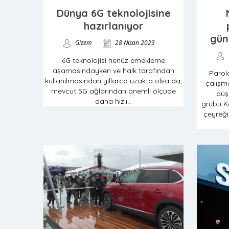
Dünya 6G teknolojisine
hazırlanıyor
gün
Gizem
28 Nisan 2023
6G teknolojisi henüz emekleme
aşamasındayken ve halk tarafından
Parol
kullanılmasından yıllarca uzakta olsa da,
çalışma
mevcut 5G ağlarından önemli ölçüde
düş
daha hızlı...
grubu Ka
çeyreği