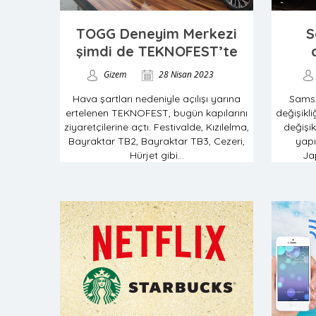
TOGG Deneyim Merkezi
S
şimdi de TEKNOFEST’te
Gizem
28 Nisan 2023
Hava şartları nedeniyle açılışı yarına
Sams
ertelenen TEKNOFEST, bugün kapılarını
değişikl
ziyaretçilerine açtı. Festivalde, Kızılelma,
değişik
Bayraktar TB2, Bayraktar TB3, Cezeri,
yapı
Hürjet gibi...
Ja