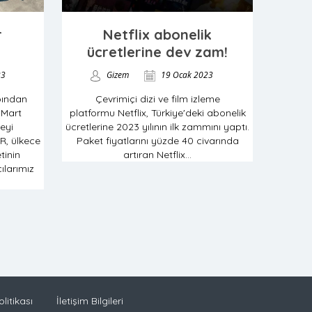
r
Netflix abonelik
ücretlerine dev zam!
23
Gizem
19 Ocak 2023
bından
Çevrimiçi dizi ve film izleme
 Mart
platformu Netflix, Türkiye'deki abonelik
eyi
ücretlerine 2023 yılının ilk zammını yaptı.
R, ülkece
Paket fiyatlarını yüzde 40 civarında
tinin
artıran Netflix...
ılarımız
olitikası
İletişim Bilgileri