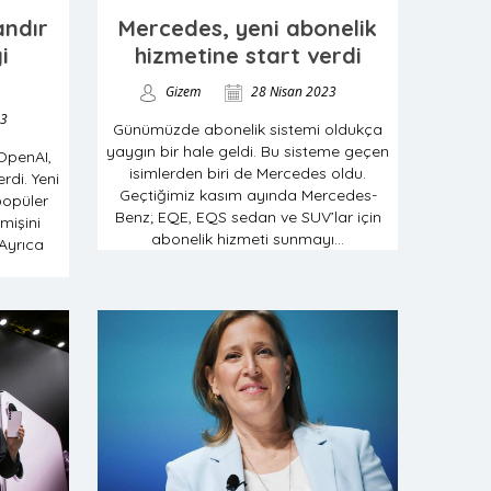
ndır
Mercedes, yeni abonelik
i
hizmetine start verdi
Gizem
28 Nisan 2023
23
Günümüzde abonelik sistemi oldukça
yaygın bir hale geldi. Bu sisteme geçen
 OpenAI,
isimlerden biri de Mercedes oldu.
erdi. Yeni
Geçtiğimiz kasım ayında Mercedes-
popüler
Benz; EQE, EQS sedan ve SUV’lar için
işini
abonelik hizmeti sunmayı...
Ayrıca