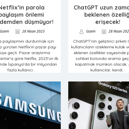
Netflix’in parola
ChatGPT uzun zama
paylaşım önlemi
beklenen özelliğ
demden düşmüyor!
erişecek!
Gizem
28 Nisan 2023
Gizem
28 Nisan 20
a paylaşımını durdurmak için
ChatGPT’nin geliştirici şirketi
 yürüten Netflix’in pazar payı
kullanıcıların isteklerine kulak v
üşe geçti. Pazar araştırma
eklenen özellikler sayesinde 
ntar’a göre Netflix, 2023’ün ilk
sohbet botunda arama geçm
nde İspanya’da bir milyondan
kapatmak mümkün olacak. 
fazla kullanıcı...
kullanıcılar, kendi...