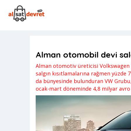
Anasayfa
Genel
Alman otomobil devi salgına rağmen k
Genel
,
Haber
Gizem
Yorum yapılm
Alman otomobil devi sal
Alman otomotiv üreticisi Volkswagen 
salgın kısıtlamalarına rağmen yüzde 77
da bünyesinde bulunduran VW Grubu, yı
ocak-mart döneminde 4,8 milyar avro 