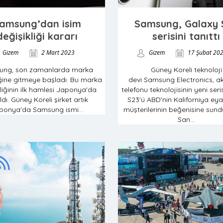
amsung’dan isim
Samsung, Galaxy 
değişikliği kararı
serisini tanıttı
Gizem
2 Mart 2023
Gizem
17 Şubat 20
ung, son zamanlarda marka
Güney Koreli teknoloji
iğine gitmeye başladı. Bu marka
devi Samsung Electronics, akı
liğinin ilk hamlesi Japonya'da
telefonu teknolojisinin yeni ser
ldı. Güney Koreli şirket artık
S23'ü ABD'nin Kaliforniya eya
ponya'da Samsung ismi...
müşterilerinin beğenisine sundu
San...