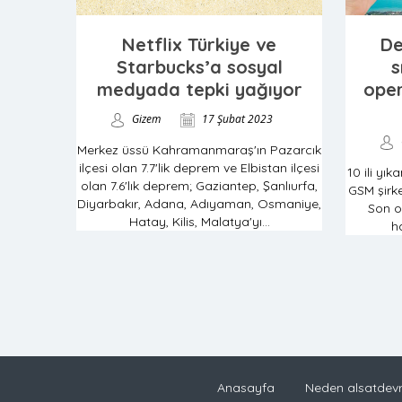
Netflix Türkiye ve
De
Starbucks’a sosyal
s
medyada tepki yağıyor
oper
Gizem
17 Şubat 2023
Merkez üssü Kahramanmaraş'ın Pazarcık
ilçesi olan 7.7'lik deprem ve Elbistan ilçesi
10 ili yı
olan 7.6'lık deprem; Gaziantep, Şanlıurfa,
GSM şirke
Diyarbakır, Adana, Adıyaman, Osmaniye,
Son o
Hatay, Kilis, Malatya'yı...
ha
Anasayfa
Neden alsatdevr