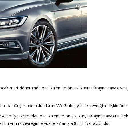
cak-mart döneminde özel kalemler öncesi karını Ukrayna savaşı ve Çi
ını da bünyesinde bulunduran VW Grubu, yılın ilk çeyreğine ilişkin önc
8 milyar avro olan özel kalemler öncesi karı, Ukrayna savaşının sebep
 bu yılın ilk çeyreğinde yüzde 77 artışla 8,5 milyar avro oldu.