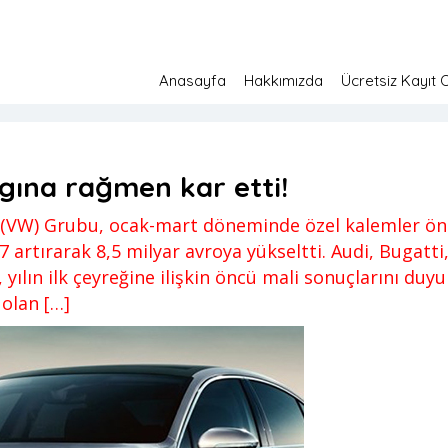
Anasayfa
Hakkımızda
Ücretsiz Kayıt 
ar etti!
amış
15 Nisan 2022
gına rağmen kar etti!
(VW) Grubu, ocak-mart döneminde özel kalemler önce
 artırarak 8,5 milyar avroya yükseltti. Audi, Bugatt
lın ilk çeyreğine ilişkin öncü mali sonuçlarını duy
olan […]