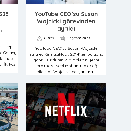
S23
YouTube CEO’su Susan
Wojcicki görevinden
ayrıldı
23
Gizem
17 Şubat 2023
llı cep
YouTube CEO’su Susan Wojcicki
isi Galaxy
istifa ettiğini açıkladı. 2014’ten bu yana
letinde
görevi sürdüren Wojcicki’nin yerini
. İlk kez
yardımcısı Neal Mohan’ın alacağı
bildirildi. Wojcicki, çalışanlara...