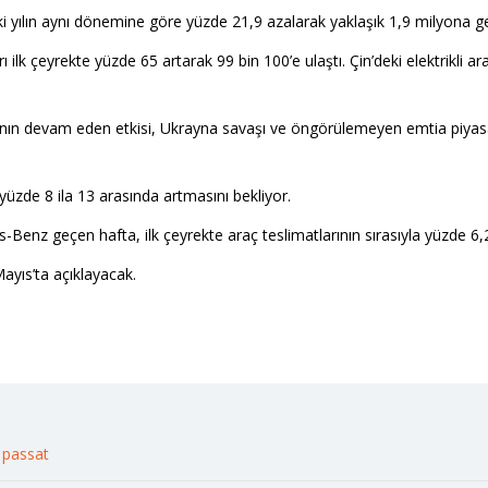
eki yılın aynı dönemine göre yüzde 21,9 azalarak yaklaşık 1,9 milyona ger
 ilk çeyrekte yüzde 65 artarak 99 bin 100’e ulaştı. Çin’deki elektrikli ar
ının devam eden etkisi, Ukrayna savaşı ve öngörülemeyen emtia piyasala
yüzde 8 ila 13 arasında artmasını bekliyor.
enz geçen hafta, ilk çeyrekte araç teslimatlarının sırasıyla yüzde 6,2
Mayıs’ta açıklayacak.
 passat