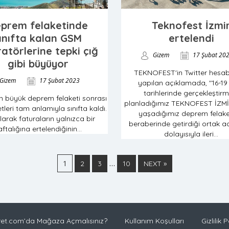
prem felaketinde
Teknofest İzmi
ınıfta kalan GSM
ertelendi
atörlerine tepki çığ
Gizem
17 Şubat 20
gibi büyüyor
TEKNOFEST'in Twitter hesa
Gizem
17 Şubat 2023
yapılan açıklamada, "16-19
tarihlerinde gerçekleştirm
kan büyük deprem felaketi sonrası
planladığımız TEKNOFEST İZMİ
tleri tam anlamıyla sınıfta kaldı.
yaşadığımız deprem felake
larak faturaların yalnızca bir
beraberinde getirdiği ortak ac
ftalığına ertelendiğinin...
dolayısıyla ileri...
1
…
2
3
10
NEXT »
et.com’da Mağaza Açmalısınız?
Kullanım Koşulları
Gizlilik P