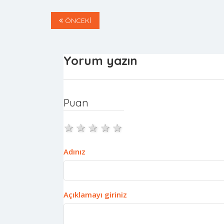
ÖNCEKİ
Yorum yazın
Puan
1 star
2 stars
3 stars
4 stars
5 stars
Adınız
Açıklamayı giriniz