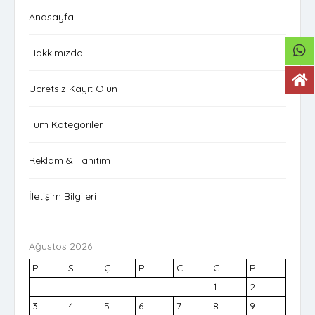
Anasayfa
Hakkımızda
Ücretsiz Kayıt Olun
Tüm Kategoriler
Reklam & Tanıtım
İletişim Bilgileri
Ağustos 2026
P
S
Ç
P
C
C
P
1
2
3
4
5
6
7
8
9