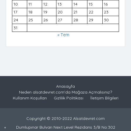
10
11
12
13
14
15
16
17
18
19
20
21
22
23
24
25
26
27
28
29
30
31
« Tem
Anasayfa
Neden alsatdevret.com’da Mağaza Açmalısınız?
Kullanım Koşulları
Gizlilik Politikası
İletişim Bilgileri
Copyright © 2010-2022 Alsatdevret.com
Dumlupınar Bulvarı Next Level Rezidans 3/B No:302