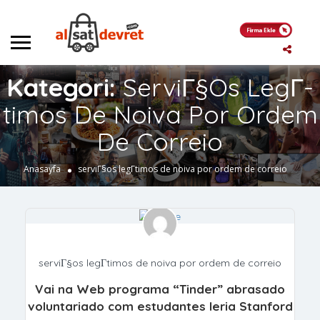
Kategori:
ServiГ§os LegГ­
Timos De Noiva Por Ordem
De Correio
Anasayfa
serviГ§os legГ­timos de noiva por ordem de correio
serviГ§os legГ­timos de noiva por ordem de correio
Vai na Web programa “Tinder” abrasado
voluntariado com estudantes leria Stanford