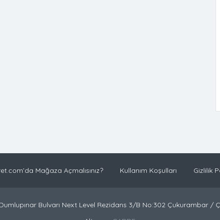
et.com’da Mağaza Açmalısınız?
Kullanım Koşulları
Gizlilik P
Dumlupınar Bulvarı Next Level Rezidans 3/B No:302 Çukurambar /