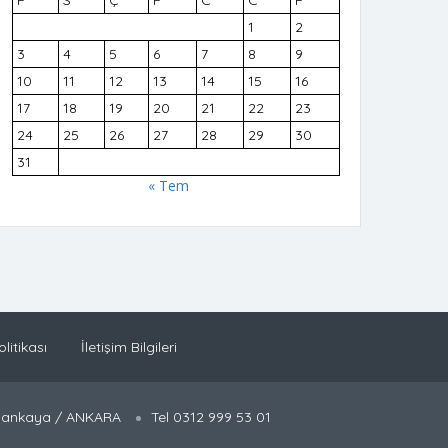
P
S
Ç
P
C
C
P
1
2
3
4
5
6
7
8
9
10
11
12
13
14
15
16
17
18
19
20
21
22
23
24
25
26
27
28
29
30
31
« Tem
olitikası
İletişim Bilgileri
 Çankaya / ANKARA
Tel 0312 999 53 01