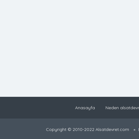
Anasayfa
Neden alsatdevr
Copyright © 2010-2022 Alsatdevret.com