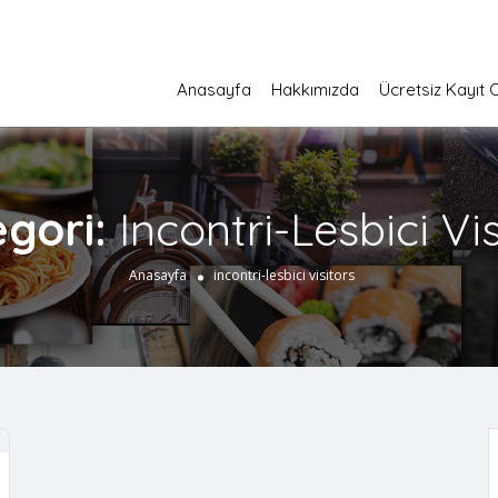
Anasayfa
Hakkımızda
Ücretsiz Kayıt 
egori:
Incontri-Lesbici Vis
Anasayfa
incontri-lesbici visitors