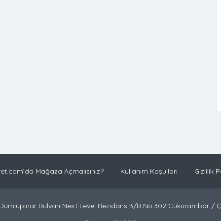
et.com’da Mağaza Açmalısınız?
Kullanım Koşulları
Gizlilik P
Dumlupınar Bulvarı Next Level Rezidans 3/B No:302 Çukurambar /