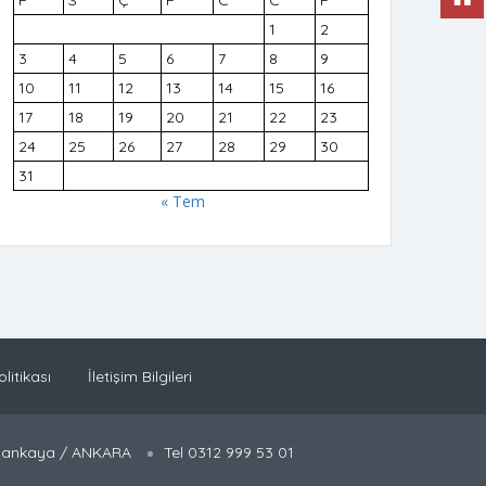
P
S
Ç
P
C
C
P
1
2
3
4
5
6
7
8
9
10
11
12
13
14
15
16
17
18
19
20
21
22
23
24
25
26
27
28
29
30
31
« Tem
olitikası
İletişim Bilgileri
 Çankaya / ANKARA
Tel 0312 999 53 01