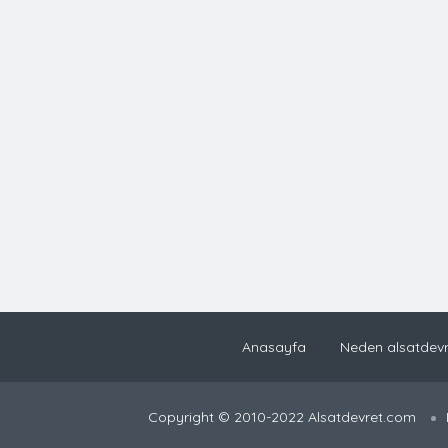
Anasayfa
Neden alsatdevr
Copyright © 2010-2022 Alsatdevret.com