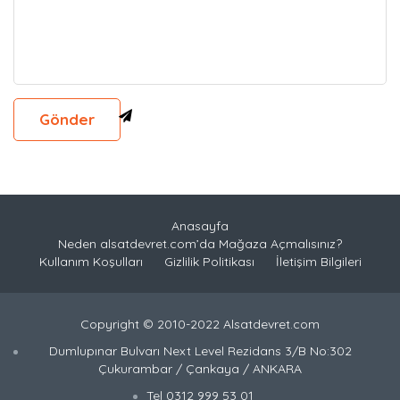
Anasayfa
Neden alsatdevret.com’da Mağaza Açmalısınız?
Kullanım Koşulları
Gizlilik Politikası
İletişim Bilgileri
Copyright © 2010-2022 Alsatdevret.com
Dumlupınar Bulvarı Next Level Rezidans 3/B No:302
Çukurambar / Çankaya / ANKARA
Tel 0312 999 53 01