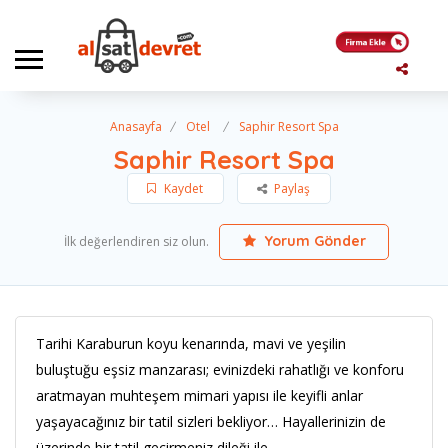
Anasayfa
Otel
Saphir Resort Spa
Saphir Resort Spa
Kaydet
Paylaş
Yorum Gönder
İlk değerlendiren siz olun.
Tarihi Karaburun koyu kenarında, mavi ve yeşilin
buluştuğu eşsiz manzarası; evinizdeki rahatlığı ve konforu
aratmayan muhteşem mimari yapısı ile keyifli anlar
yaşayacağınız bir tatil sizleri bekliyor… Hayallerinizin de
üzerinde bir tatil geçirmeniz dileği ile…