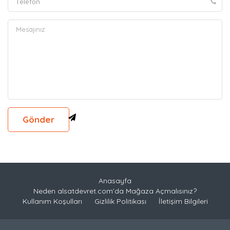
Anasayfa
Neden alsatdevret.com’da Mağaza Açmalısınız?
Kullanım Koşulları
Gizlilik Politikası
İletişim Bilgileri