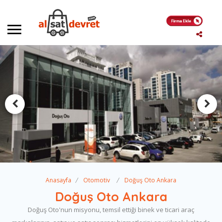
Anasayfa
Otomotiv
Doğuş Oto Ankara
Doğuş Oto Ankara
Doğuş Oto'nun misyonu, temsil ettiği binek ve ticari araç