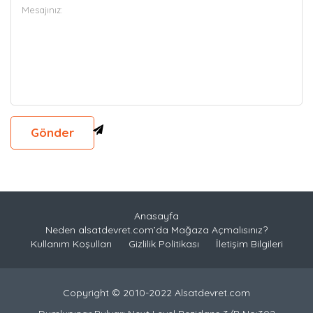
Anasayfa
Neden alsatdevret.com’da Mağaza Açmalısınız?
Kullanım Koşulları
Gizlilik Politikası
İletişim Bilgileri
Copyright © 2010-2022 Alsatdevret.com