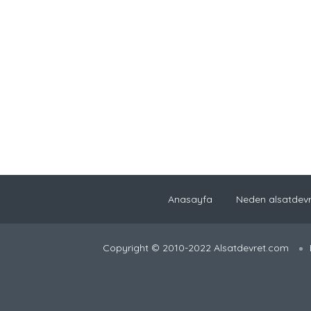
Anasayfa
Neden alsatdevr
Copyright © 2010-2022 Alsatdevret.com