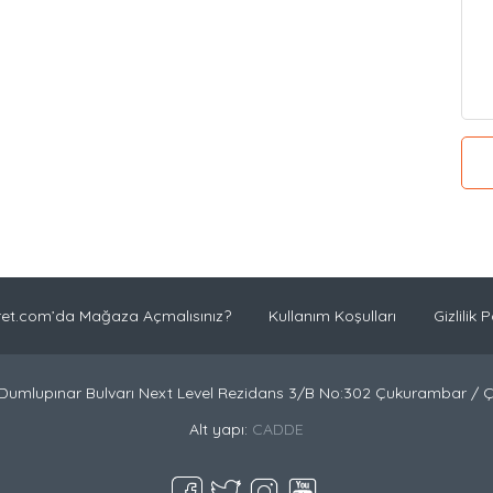
et.com’da Mağaza Açmalısınız?
Kullanım Koşulları
Gizlilik P
Dumlupınar Bulvarı Next Level Rezidans 3/B No:302 Çukurambar /
Alt yapı:
CADDE