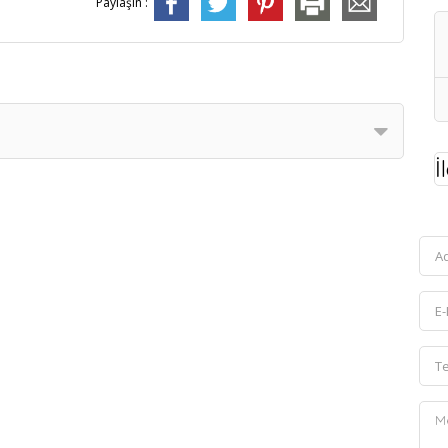
Paylaşın :
İ