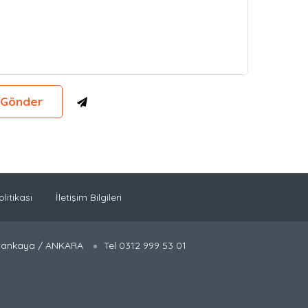
olitikası
İletişim Bilgileri
 Çankaya / ANKARA
Tel 0312 999 53 01