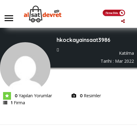
hkockayainsaat3986
Katılma
Tarihi : Mar 2022
Yapılan Yorumlar
Resimler
0
0
Firma
1